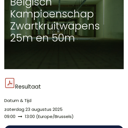
Belgisch
Kampioenschap
Zwartkruitwapens
25m en 50m
Resultaat
Datum & Tijd
zaterdag 23 augustus 2025
09:00
13:00
(
Europe/Brussels
)